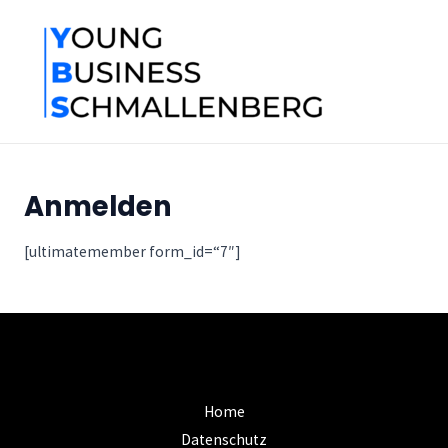
Zum
MA
Inhalt
ME
springen
Anmelden
[ultimatemember form_id=“7″]
Home
Datenschutz